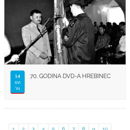
70. GODINA DVD-A HREBINEC
14
SVI
'01
1
2
3
4
5
6
7
8
9
10