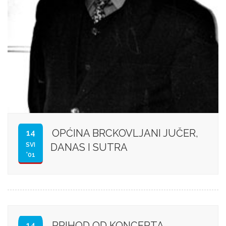
OPĆINA BRCKOVLJANI JUČER,
14
SVI
DANAS I SUTRA
'01
PRIHOD OD KONCERTA,
14