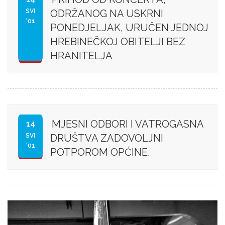
SVI
ODRŽANOG NA USKRNI
'01
PONEDJELJAK, URUČEN JEDNOJ
HREBINEČKOJ OBITELJI BEZ
HRANITELJA
MJESNI ODBORI I VATROGASNA
14
SVI
DRUŠTVA ZADOVOLJNI
'01
POTPOROM OPĆINE.