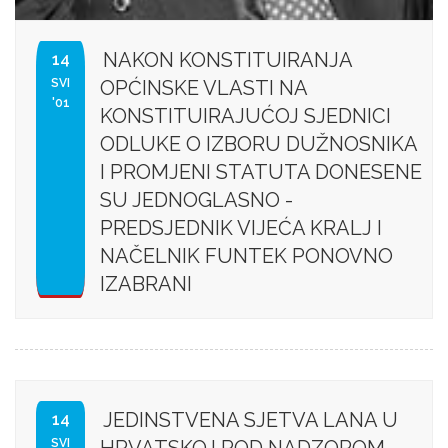
NAKON KONSTITUIRANJA
14
SVI
OPĆINSKE VLASTI NA
'01
KONSTITUIRAJUĆOJ SJEDNICI
ODLUKE O IZBORU DUŽNOSNIKA
I PROMJENI STATUTA DONESENE
SU JEDNOGLASNO -
PREDSJEDNIK VIJEĆA KRALJ I
NAČELNIK FUNTEK PONOVNO
IZABRANI
JEDINSTVENA SJETVA LANA U
14
SVI
HRVATSKOJ POD NADZOROM