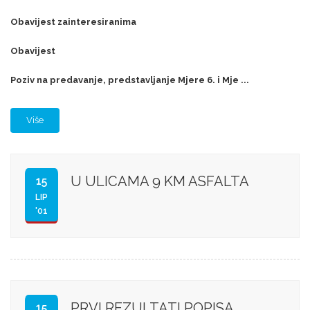
Obavijest zainteresiranima
Obavijest
Poziv na predavanje, predstavljanje Mjere 6. i Mje ...
Više
U ULICAMA 9 KM ASFALTA
15
LIP
'01
PRVI REZULTATI POPISA
15