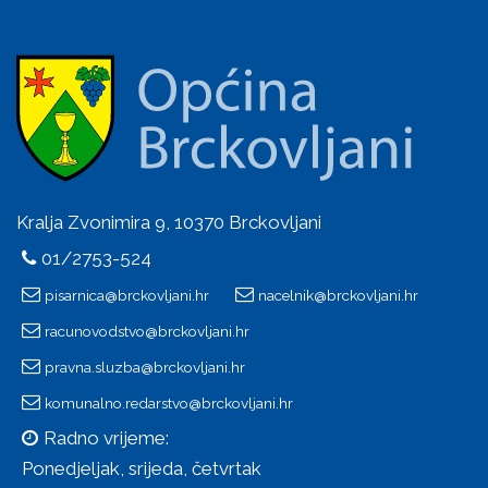
Kralja Zvonimira 9, 10370 Brckovljani
01/2753-524
pisarnica@brckovljani.hr
nacelnik@brckovljani.hr
racunovodstvo@brckovljani.hr
pravna.sluzba@brckovljani.hr
komunalno.redarstvo@brckovljani.hr
Radno vrijeme:
Ponedjeljak, srijeda, četvrtak