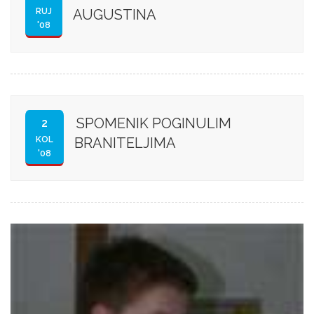
RUJ
AUGUSTINA
'08
SPOMENIK POGINULIM
2
KOL
BRANITELJIMA
'08