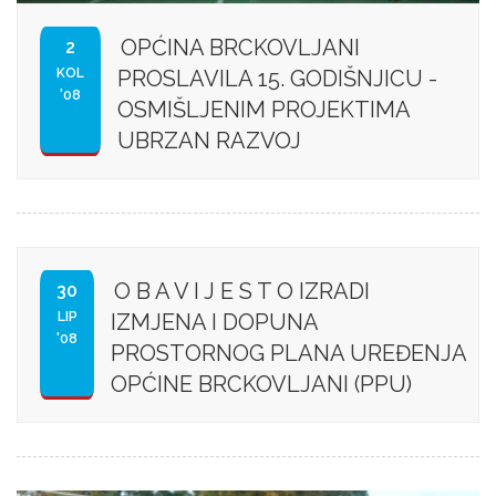
OPĆINA BRCKOVLJANI
2
KOL
PROSLAVILA 15. GODIŠNJICU -
'08
OSMIŠLJENIM PROJEKTIMA
UBRZAN RAZVOJ
O B A V I J E S T O IZRADI
30
LIP
IZMJENA I DOPUNA
'08
PROSTORNOG PLANA UREĐENJA
OPĆINE BRCKOVLJANI (PPU)