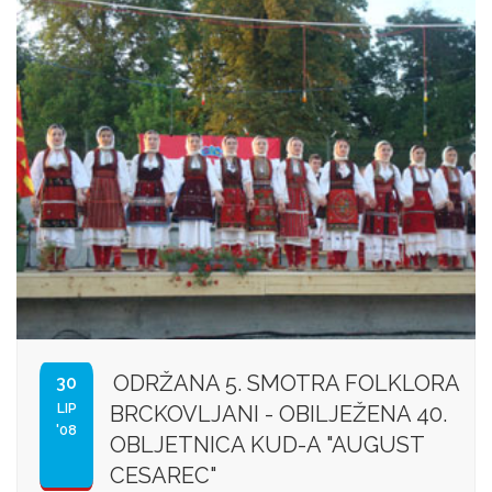
ODRŽANA 5. SMOTRA FOLKLORA
30
LIP
BRCKOVLJANI - OBILJEŽENA 40.
'08
OBLJETNICA KUD-A "AUGUST
CESAREC"