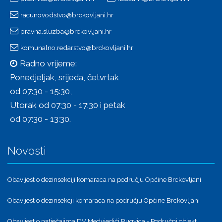
racunovodstvo@brckovljani.hr
pravna.sluzba@brckovljani.hr
komunalno.redarstvo@brckovljani.hr
Radno vrijeme:
Ponedjeljak, srijeda, četvrtak
od 07:30 - 15:30,
Utorak od 07:30 - 17:30 i petak
od 07:30 - 13:30.
Novosti
Obavijest o dezinsekciji komaraca na području Općine Brckovljani
Obavijest o dezinsekcji komaraca na području Općine Brckovljani
Obavijest o natječajima DV Medvjedići Rugvica - Područni objekt