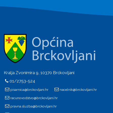
Kralja Zvonimira 9, 10370 Brckovljani
01/2753-524
pisarnica@brckovljani.hr
nacelnik@brckovljani.hr
racunovodstvo@brckovljani.hr
pravna.sluzba@brckovljani.hr