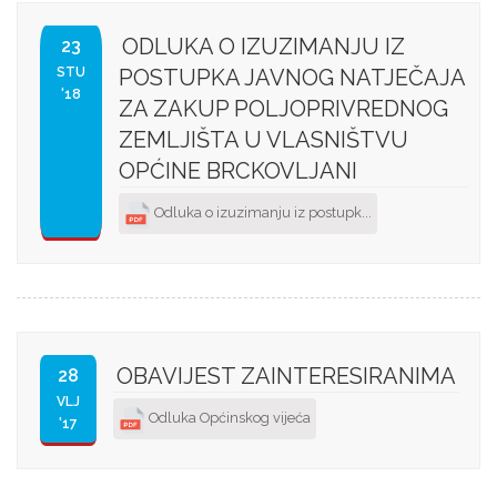
ODLUKA O IZUZIMANJU IZ
23
STU
POSTUPKA JAVNOG NATJEČAJA
'18
ZA ZAKUP POLJOPRIVREDNOG
ZEMLJIŠTA U VLASNIŠTVU
OPĆINE BRCKOVLJANI
Odluka o izuzimanju iz postupk...
OBAVIJEST ZAINTERESIRANIMA
28
VLJ
Odluka Općinskog vijeća
'17